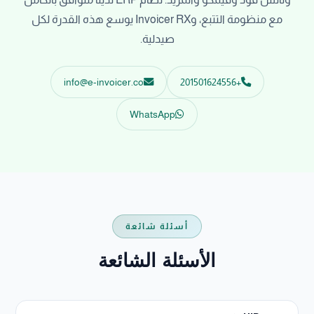
مع منظومة التتبع، وInvoicer RX يوسع هذه القدرة لكل
صيدلية.
info@e-invoicer.co
+201501624556
WhatsApp
أسئلة شائعة
الأسئلة الشائعة