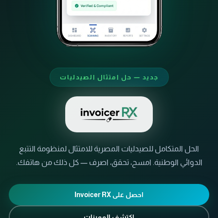
جديد — حل امتثال الصيدليات
Invoicer RX — تطبيق التتبع الدوائي للصيدليات |  Track & Trace Compliance App
الحل المتكامل للصيدليات المصرية للامتثال لمنظومة التتبع
الدوائي الوطنية. امسح، تحقق، اصرف — كل ذلك من هاتفك.
احصل على Invoicer RX
اكتشف المميزات