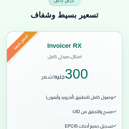
عرض خاص
تسعير بسيط وشفاف
أفضل قيمة
Invoicer RX
امتثال صيدلي كامل
300
جنيه
/شهر
وصول كامل للتطبيق (أندرويد وآيفون)
مسح والتحقق من UID
تسجيل جميع أحداث EPCIS