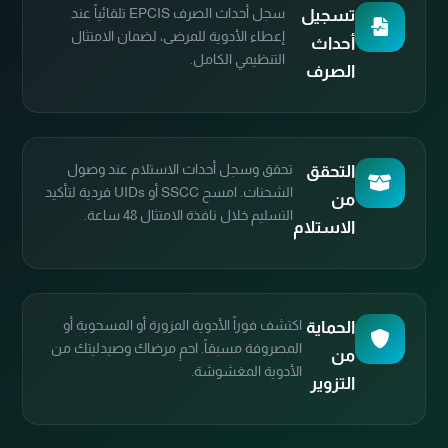
سجل أحداث الصرف EPCIS تلقائياً عند
تسجيل
إعطاء الأدوية للمرضى، لضمان الامتثال
أحداث
التنظيمي الكامل.
الصرف
تحقق وسجل أحداث الاستلام عند وصول
التحقق
الشحنات. امسح SSCC أو UIDs فردية لتأكيد
من
التسليم خلال نافذة الامتثال 48 ساعة.
الاستلام
اكتشف فوراً الأدوية المزورة أو المسحوبة أو
الحماية
المصروفة مسبقاً. احمِ مرضاك وصيدليتك من
من
الأدوية المغشوشة.
التزوير