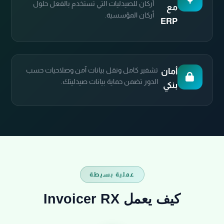
أركان للصيدليات التي تستخدم بالفعل حلول
مع
أركان المؤسسية.
ERP
تشفير كامل ونقل بيانات آمن وصلاحيات حسب
أمان
الدور تضمن حماية بيانات صيدليتك.
بنكي
عملية بسيطة
كيف يعمل Invoicer RX