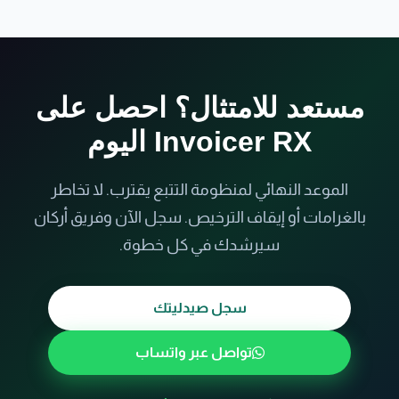
عن أحداث التجميع والشحن والاستلام. أركان يمكنها أيضاً
مساعدة مقدمي الخدمات اللوجستية في الامتثال.
مستعد للامتثال؟ احصل على
Invoicer RX اليوم
الموعد النهائي لمنظومة التتبع يقترب. لا تخاطر
بالغرامات أو إيقاف الترخيص. سجل الآن وفريق أركان
سيرشدك في كل خطوة.
سجل صيدليتك
تواصل عبر واتساب