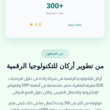
عن المطور
من تطوير أركان للتكنولوجيا الرقمية
أركان للتكنولوجيا الرقمية هي شركة رائدة في حلول البرمجيات
B2B مقرها القاهرة، مصر. متخصصة في أنظمة ERP والفواتير
الإلكترونية والامتثال الضريبي، والآن حلول التتبع الدوائي.
موثوقة من أكثر من 300 وحدة أعمال بما في ذلك كيمي فارم
وتاتش فود وفيمكو والمزيد. نظام ERP لدينا متوافق بالكامل