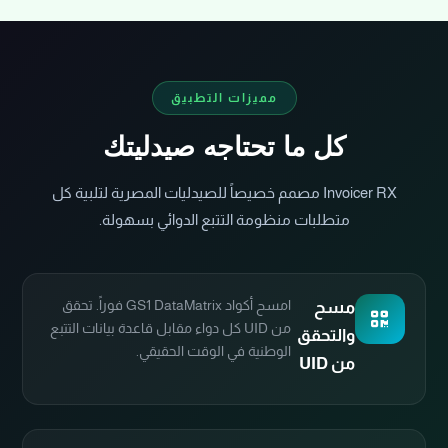
مميزات التطبيق
كل ما تحتاجه صيدليتك
Invoicer RX مصمم خصيصاً للصيدليات المصرية لتلبية كل
متطلبات منظومة التتبع الدوائي بسهولة.
امسح أكواد GS1 DataMatrix فوراً. تحقق
مسح
من UID كل دواء مقابل قاعدة بيانات التتبع
والتحقق
الوطنية في الوقت الحقيقي.
من UID