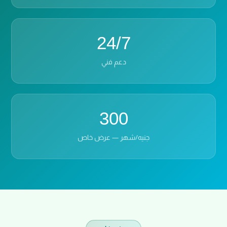
24/7
دعم فني
300
جنيه/شهر — عرض خاص